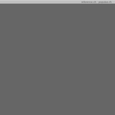
reference.ch
·
populus.ch