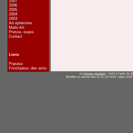
2007
2006
2005
2004
2003
Art éphémère
Mails-Art
Presse, expos
Contact
Liens
Populus
Fonzkipeuv, des amis
(c)
jerome gaudiani
- Créé à l'aide de
P
Modifié en dernier lieu le 21.10.2020
- Déjà 3116 v