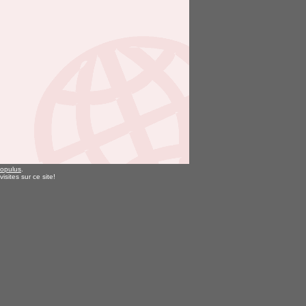
opulus
.
isites sur ce site!