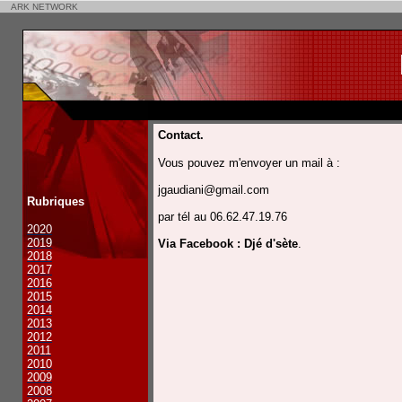
ARK NETWORK
Contact.
Vous pouvez m'envoyer un mail à :
jgaudiani@gmail.com
Rubriques
par tél au 06.62.47.19.76
2020
2019
Via Facebook : Djé d'sète
.
2018
2017
2016
2015
2014
2013
2012
2011
2010
2009
2008