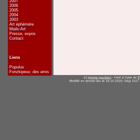
2007
2006
2005
2004
2003
Art éphémère
Mails-Art
Presse, expos
Contact
Liens
Populus
Fonzkipeuv, des amis
(c)
jerome gaudiani
- Créé à l'aide de
P
Modifié en dernier lieu le 19.10.2020
- Déjà 3117 v