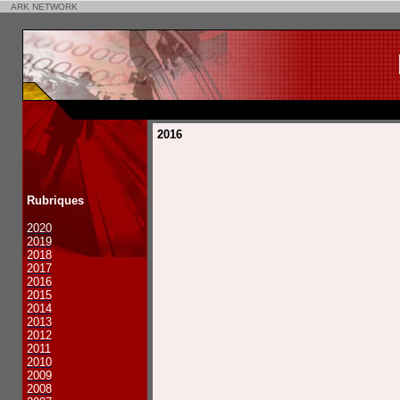
ARK NETWORK
2016
Rubriques
2020
2019
2018
2017
2016
2015
2014
2013
2012
2011
2010
2009
2008